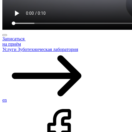
Записаться
на приём
Услуги
Зуботехническая лаборатория
en